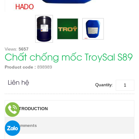
Views:
5657
Chất chống mốc TroySal S89
Product code :
898989
Liên hệ
Quantity:
INTRODUCTION
Comments