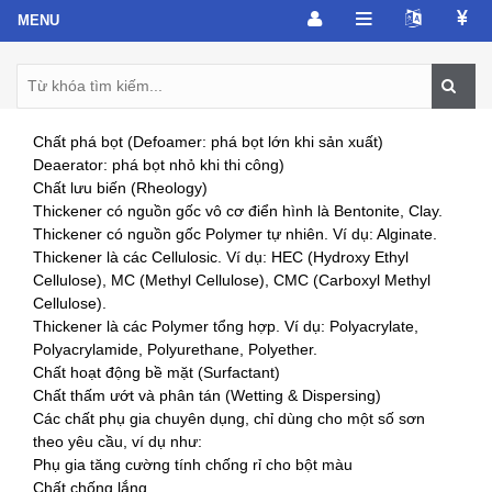
Chất phá bọt (Defoamer: phá bọt lớn khi sản xuất)
Deaerator: phá bọt nhỏ khi thi công)
Chất lưu biến (Rheology)
Thickener có nguồn gốc vô cơ điển hình là Bentonite, Clay.
Thickener có nguồn gốc Polymer tự nhiên. Ví dụ: Alginate.
Thickener là các Cellulosic. Ví dụ: HEC (Hydroxy Ethyl
Cellulose), MC (Methyl Cellulose), CMC (Carboxyl Methyl
Cellulose).
Thickener là các Polymer tổng hợp. Ví dụ: Polyacrylate,
Polyacrylamide, Polyurethane, Polyether.
Chất hoạt động bề mặt (Surfactant)
Chất thấm ướt và phân tán (Wetting & Dispersing)
Các chất phụ gia chuyên dụng, chỉ dùng cho một số sơn
theo yêu cầu, ví dụ như:
Phụ gia tăng cường tính chống rỉ cho bột màu
Chất chống lắng