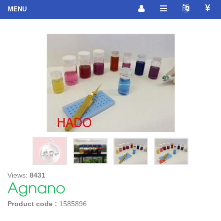
Views:
8431
Agnano
Product code :
1585896