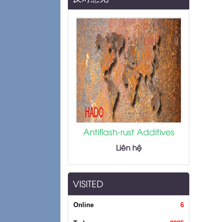
Dioxide R706
Antiflash-rust Additives
iên hệ
Liên hệ
VISITED
Online
6