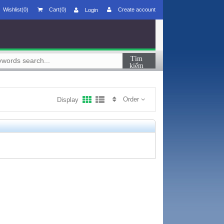
Wishlist(0)
Cart(0)
Create account
Login
Order
Display