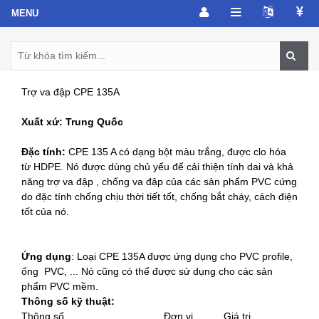
Trợ va đập CPE 135A
Xuất xứ: Trung Quốc
Ðặc tính:
CPE 135 A có dạng bột màu trắng, được clo hóa
từ HDPE. Nó được dùng chủ yếu để cải thiện tính dai và khả
năng trợ va đập , chống va đập của các sản phẩm PVC cứng
do đặc tính chống chịu thời tiết tốt, chống bắt cháy, cách điện
tốt của nó.
Ứng dụng
: Loại CPE 135A được ứng dụng cho PVC profile,
ống PVC, ... Nó cũng có thể được sử dụng cho các sản
phẩm PVC mềm.
Thông số kỹ thuật:
Thông số
Ðơn vị
Giá trị