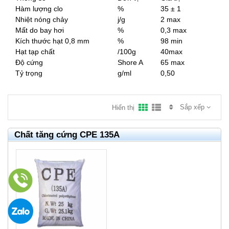
Hàm lượng clo
%
35 ± 1
Nhiệt nóng chảy
j/g
2 max
Mất do bay hơi
%
0,3 max
Kích thước hạt 0,8 mm
%
98 min
Hạt tạp chất
/100g
40max
Ðộ cứng
Shore A
65 max
Tỷ trọng
g/ml
0,50
Sắp xếp
Hiển thị
Chất tăng cứng CPE 135A