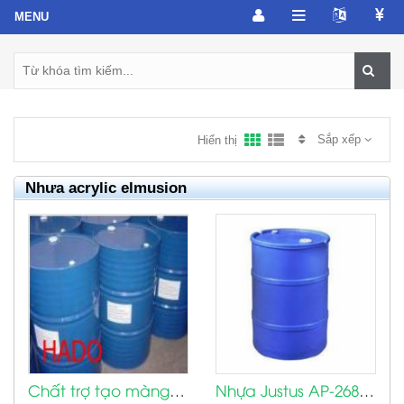
Sắp xếp
Hiển thị
Nhưa acrylic elmusion
Chất trợ tạo màng Texanol CS 12
Nhựa Justus AP-2680 B